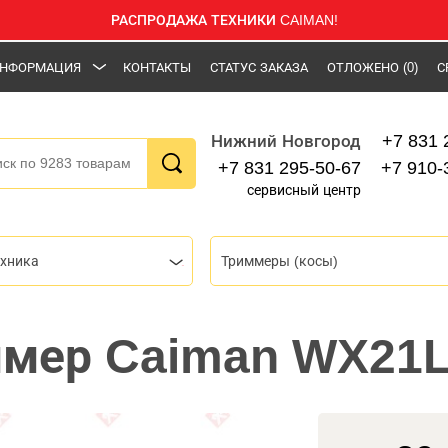
РАСПРОДАЖА ТЕХНИКИ CAIMAN!
НФОРМАЦИЯ
КОНТАКТЫ
СТАТУС ЗАКАЗА
ОТЛОЖЕНО
(0)
С
+7 831 
Нижний Новгород
+7 831 295-50-67
+7 910-
сервисный центр
ехника
Триммеры (косы)
ммер Caiman WX21