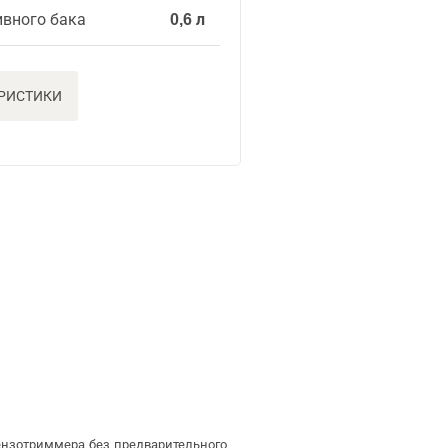
ивного бака
0,6 л
ЕРИСТИКИ
ензотриммера без предварительного