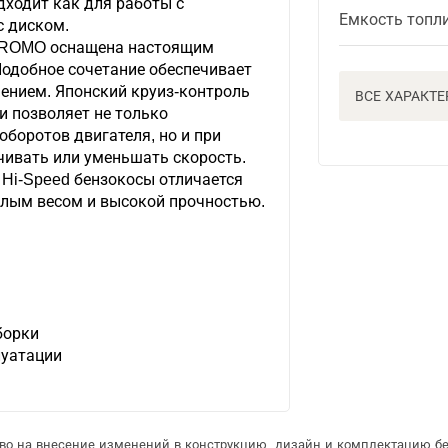
дходит как для работы с
Емкость топл
с диском.
PROMO оснащена настоящим
Подобное сочетание обеспечивает
ением. Японский круиз-контроль
ВСЕ ХАРАКТ
и позволяет не только
оборотов двигателя, но и при
чивать или уменьшать скорость.
Hi-Speed бензокосы отличается
лым весом и высокой прочностью.
борки
луатации
аво на внесение изменений в конструкцию, дизайн и комплектацию б