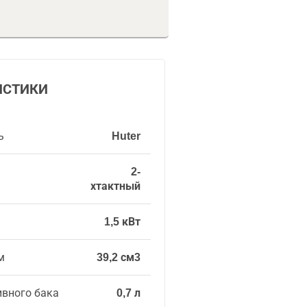
ИСТИКИ
ь
Huter
2-
хтактный
1,5 кВт
м
39,2 см3
ивного бака
0,7 л