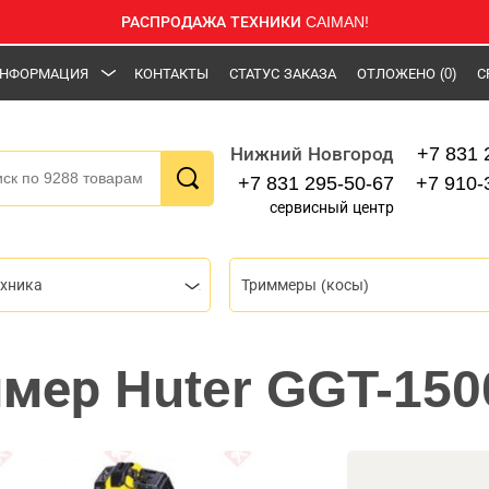
РАСПРОДАЖА ТЕХНИКИ CAIMAN!
НФОРМАЦИЯ
КОНТАКТЫ
СТАТУС ЗАКАЗА
ОТЛОЖЕНО
(0)
С
+7 831 
Нижний Новгород
+7 831 295-50-67
+7 910-
сервисный центр
ехника
Триммеры (косы)
мер Huter GGT-150