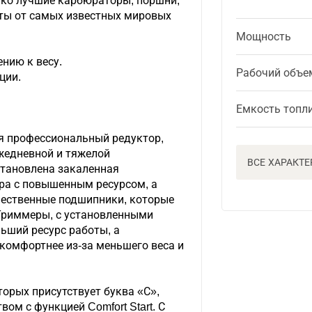
ько лучшие карбюраторы, поршни,
ты от самых известных мировых
Мощность
нию к весу.
Рабочий объе
ции.
Емкость топл
я профессиональный редуктор,
жедневной и тяжелой
ВСЕ ХАРАКТ
становлена закаленная
ра с повышенным ресурсом, а
ественные подшипники, которые
Триммеры, с установленными
ьший ресурс работы, а
комфортнее из-за меньшего веса и
торых присутствует буква «С»,
ом с функцией Comfort Start. С