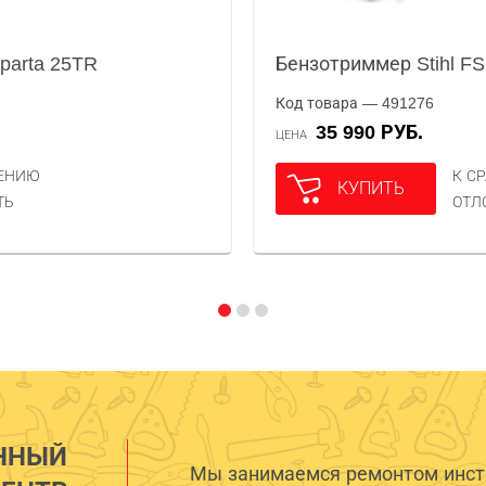
parta 25TR
Бензотриммер Stihl FS
Код товара — 491276
35 990 РУБ.
ЦЕНА
НЕНИЮ
К С
КУПИТЬ
ТЬ
ОТЛ
ННЫЙ
Мы занимаемся ремонтом инстр