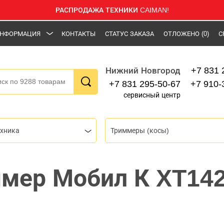
РАСПРОДАЖА ТЕХНИКИ CAIMAN!
НФОРМАЦИЯ
КОНТАКТЫ
СТАТУС ЗАКАЗА
ОТЛОЖЕНО
(0)
С
+7 831 
Нижний Новгород
+7 831 295-50-67
+7 910-
сервисный центр
ехника
Триммеры (косы)
мер Мобил К XT14