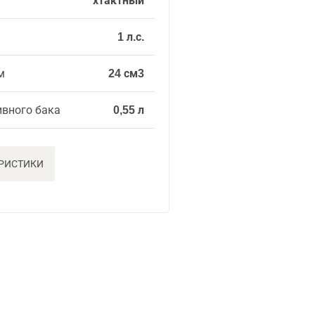
хтактный
1 л.с.
м
24 см3
ивного бака
0,55 л
ЕРИСТИКИ