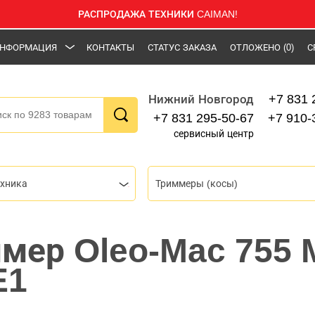
РАСПРОДАЖА ТЕХНИКИ CAIMAN!
НФОРМАЦИЯ
КОНТАКТЫ
СТАТУС ЗАКАЗА
ОТЛОЖЕНО
(0)
С
+7 831 
Нижний Новгород
+7 831 295-50-67
+7 910-
сервисный центр
ехника
Триммеры (косы)
мер Oleo-Mac 755 
E1