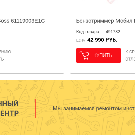
Boss 61119003E1C
Бензотриммер Мобил 
Код товара — 491782
42 990 РУБ.
ЦЕНА
НЕНИЮ
К С
КУПИТЬ
ТЬ
ОТЛ
ННЫЙ
Мы занимаемся ремонтом инстр
ЕНТР