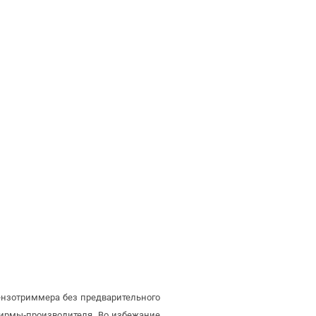
ензотриммера без предварительного
ирмы-производителя. Во избежание