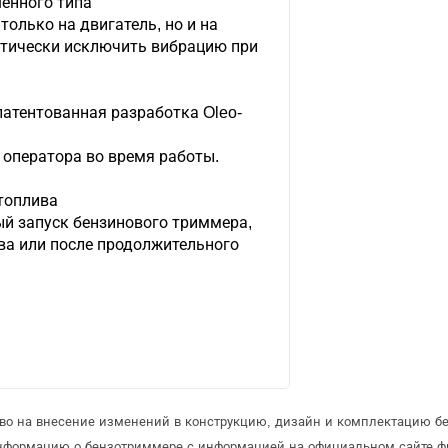
енного типа
только на двигатель, но и на
ктически исключить вибрацию при
патентованная разработка Oleo-
 оператора во время работы.
топлива
ый запуск бензинового триммера,
ва или после продолжительного
аво на внесение изменений в конструкцию, дизайн и комплектацию б
информацию о бензотриммере с информацией на официальном сайте ф