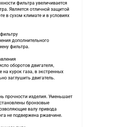
рхности фильтра увеличивается
ра. Является отличной защитой
те в сухом климате и в условиях
 фильтру
нения дополнительного
мену фильтра.
авления
сло оборотов двигателя,
 на курок газа, в экстренных
ьно заглушить двигатель.
нь прочности изделия. Уменьшает
установлены бронзовые
позволяющие валу привода
нга не подвержена ржавчине.