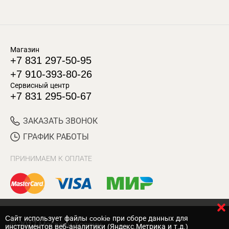
Магазин
+7 831 297-50-95
+7 910-393-80-26
Сервисный центр
+7 831 295-50-67
ЗАКАЗАТЬ ЗВОНОК
ГРАФИК РАБОТЫ
ПРИНИМАЕМ К ОПЛАТЕ
Cайт использует файлы cookie при сборе данных для
© 2017 Магазин Хозяин
инструментов веб-аналитики (Яндекс.Метрика и т.д.)