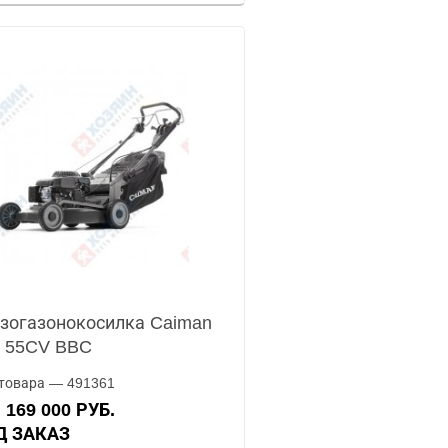
зогазонокосилка Caiman
 55CV BBC
товара — 491361
169 000 РУБ.
А
ОД ЗАКАЗ