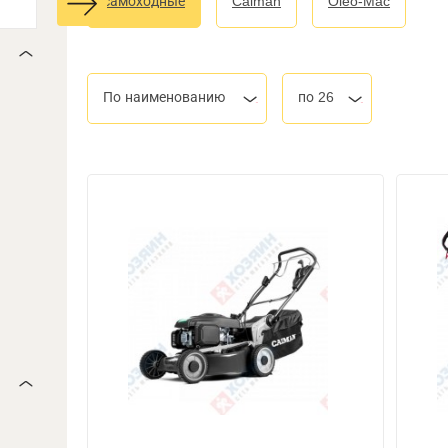
самоходные
Caiman
Oleo-Mac
По наименованию
по 26