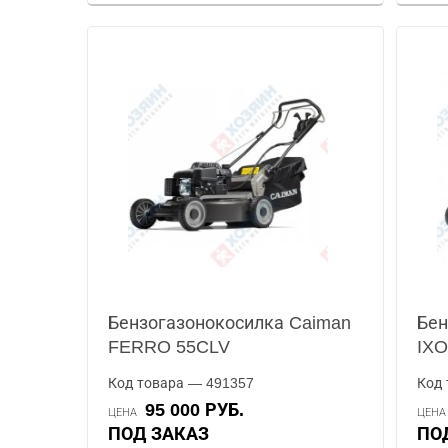
Бензогазонокосилка Caiman
Бен
FERRO 55CLV
IXO
Код товара — 491357
Код 
95 000 РУБ.
ЦЕНА
ЦЕН
ПОД ЗАКАЗ
П