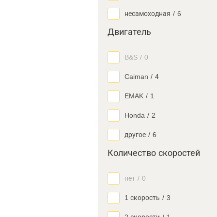
несамоходная
/
6
Двигатель
B&S
/
0
Caiman
/
4
EMAK
/
1
Honda
/
2
другое
/
6
Количество скоростей
нет
/
0
1 скорость
/
3