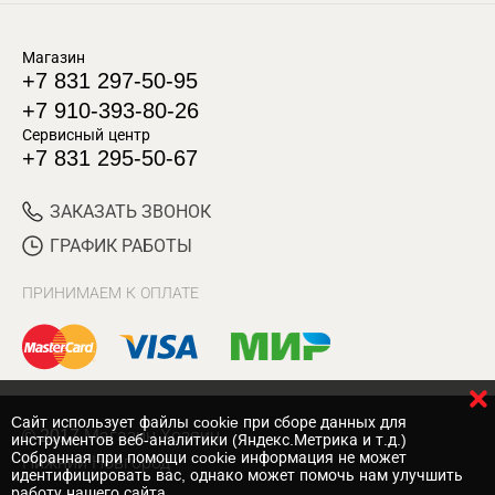
Магазин
+7 831 297-50-95
+7 910-393-80-26
Сервисный центр
+7 831 295-50-67
ЗАКАЗАТЬ ЗВОНОК
ГРАФИК РАБОТЫ
ПРИНИМАЕМ К ОПЛАТЕ
Cайт использует файлы cookie при сборе данных для
© 2017 Магазин Хозяин
инструментов веб-аналитики (Яндекс.Метрика и т.д.)
Собранная при помощи cookie информация не может
Нижний Новгород
идентифицировать вас, однако может помочь нам улучшить
работу нашего сайта.