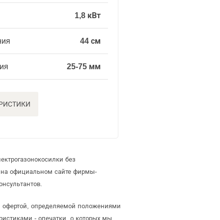
1,8 кВт
ния
44 см
ия
25-75 мм
ЕРИСТИКИ
лектрогазонокосилки без
 на официальном сайте фирмы-
онсультантов.
й офертой, определяемой положениями
ристиками - опечатки, о которых мы