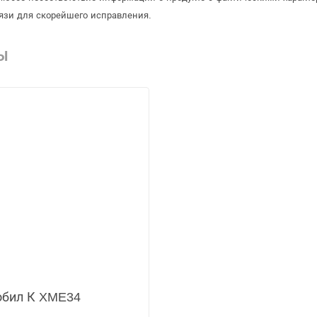
язи для скорейшего исправления.
Ы
обил К XME34