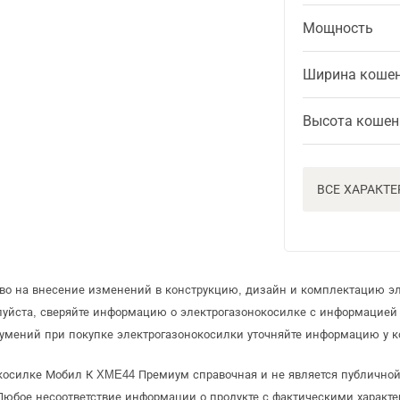
Мощность
Ширина коше
Высота кошен
ВСЕ ХАРАКТ
аво на внесение изменений в конструкцию, дизайн и комплектацию э
луйста, сверяйте информацию о электрогазонокосилке с информацией
умений при покупке электрогазонокосилки уточняйте информацию у к
окосилке Мобил К XME44 Премиум справочная и не является публично
Любое несоответствие информации о продукте с фактическими характе