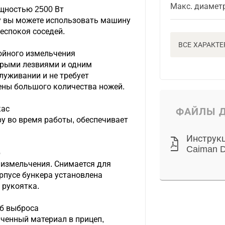
Макс. диамет
щностью 2500 Вт
му вы можете использовать машину
беспокоя соседей.
ВСЕ ХАРАКТ
ойного измельчения
трыми лезвиями и одним
луживании и не требует
ены большого количества ножей.
кас
ФАЙЛЫ Д
у во время работы, обеспечивает
Инструк
Caiman 
р
 измельчения. Снимается для
рпусе бункера установлена
 рукоятка.
б выброса
ченный материал в прицеп,