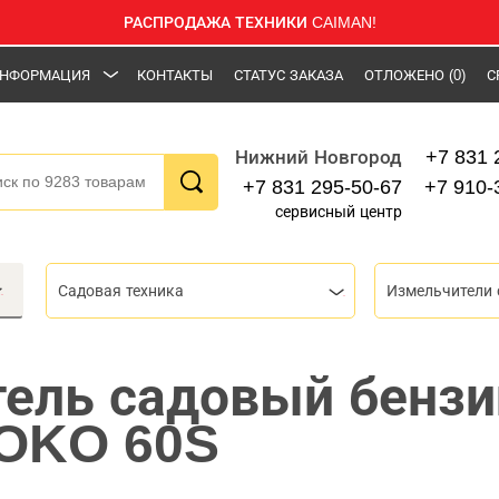
РАСПРОДАЖА ТЕХНИКИ CAIMAN!
НФОРМАЦИЯ
КОНТАКТЫ
СТАТУС ЗАКАЗА
ОТЛОЖЕНО
(0)
С
+7 831 
Нижний Новгород
+7 831 295-50-67
+7 910-
сервисный центр
Садовая техника
Измельчители
ель садовый бенз
ROKO 60S