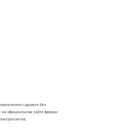
змельчителя садового без
й на официальном сайте фирмы-
консультантов.