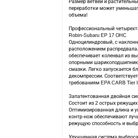
Размер ветвей и растительны
переработки может уменьшат
объема!
Профессиональный четырехт
Robin-Subaru EP 17 OHC
Одноцилиндровый, с наклон
расположением распредвала
обеспечивает коленвал из вы
опорными шарикоподшипника
смазки. Легко запускается б
декомпрессии. Соответствуе
требованиям EPA CARB Tier II
Запатентованная двойная си
Состоит из 2 острых режущи
Оптимизированная длина и у
контр-нож обеспечивают луч
режущую способность и выбр
Улучшенная система выброс