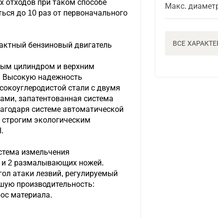
х отходов при таком способе
Макс. диамет
ься до 10 раз от первоначального
ВСЕ ХАРАКТ
актный бензиновый двигатель
ным цилиндром и верхним
. Высокую надежность
сокоуглеродистой стали с двумя
ми, запатентованная система
лагодаря системе автоматической
т строгим экологическим
.
стема измельчения
х и 2 размалывающих ножей.
гол атаки лезвий, регулируемый
шую производительность:
ос материала.
а