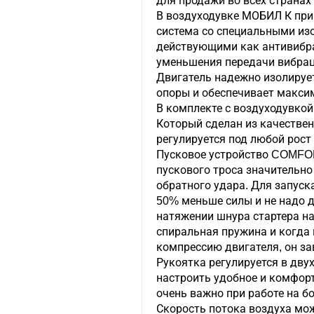
для продажи во всех странах
В воздуходувке МОБИЛ К при
система со специальными и
действующими как антивибр
уменьшения передачи вибрац
Двигатель надежно изолирует
опоры и обеспечивает макси
В комплекте с воздуходувкой
Который сделан из качестве
регулируется под любой рост
Пусковое устройство COMFOR
пускового троса значительно
обратного удара. Для запуск
50% меньше силы и не надо д
натяжении шнура стартера н
спиральная пружина и когда
компрессию двигателя, он за
Рукоятка регулируется в дву
настроить удобное и комфорт
очень важно при работе на б
Скорость потока воздуха мо