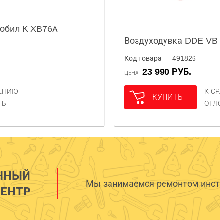
Мобил К XB76А
Воздуходувка DDE VB
Код товара — 491826
23 990 РУБ.
ЦЕНА
НЕНИЮ
К С
КУПИТЬ
ТЬ
ОТЛ
ННЫЙ
Мы занимаемся ремонтом инстр
ЕНТР