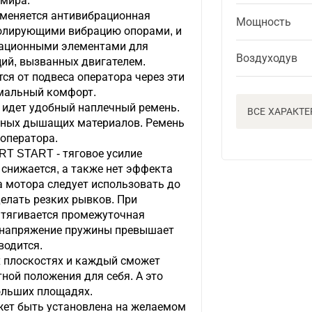
 мира.
меняется антивибрационная
Мощность
золирующими вибрацию опорами, и
ационными элементами для
Воздуходув
ий, вызванных двигателем.
ся от подвеса оператора через эти
мальный комфорт.
 идет удобный наплечный ремень.
ВСЕ ХАРАКТ
нных дышащих материалов. Ремень
 оператора.
T START - тяговое усилие
 снижается, а также нет эффекта
а мотора следует использовать до
елать резких рывков. При
атягивается промежуточная
 напряжение пружины превышает
водится.
х плоскостях и каждый сможет
ной положения для себя. А это
ольших площадях.
жет быть установлена на желаемом