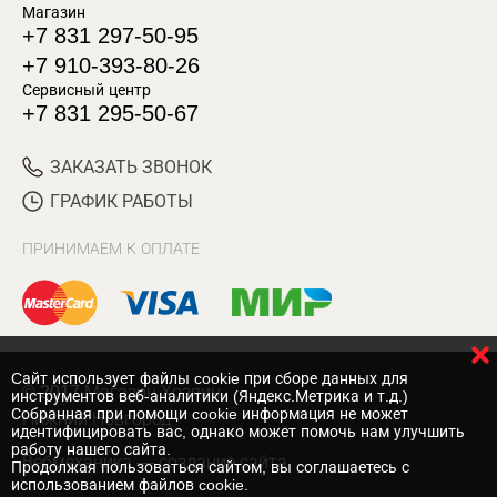
Магазин
+7 831 297-50-95
+7 910-393-80-26
Сервисный центр
+7 831 295-50-67
ЗАКАЗАТЬ ЗВОНОК
ГРАФИК РАБОТЫ
ПРИНИМАЕМ К ОПЛАТЕ
Cайт использует файлы cookie при сборе данных для
© 2017 Магазин Хозяин
инструментов веб-аналитики (Яндекс.Метрика и т.д.)
Собранная при помощи cookie информация не может
Нижний Новгород
идентифицировать вас, однако может помочь нам улучшить
работу нашего сайта.
Вебмеханика
— создание сайта
Продолжая пользоваться сайтом, вы соглашаетесь с
использованием файлов cookie.