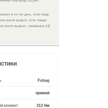
ижнему Новгороду 1-2 дня ,
можен в тот же день, если товар
ном пункте выдачи. Если товара
ом пункте выдачи - самовывоз 1-2
ИСТИКИ
ь
Fubag
прямой
ий момент
312 Нм