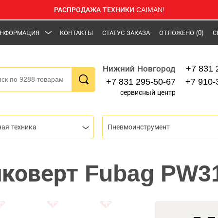
РАСПРОДАЖА ТЕХНИКИ CAIMAN!
НФОРМАЦИЯ
КОНТАКТЫ
СТАТУС ЗАКАЗА
ОТЛОЖЕНО
(0)
С
+7 831 
Нижний Новгород
+7 831 295-50-67
+7 910-
сервисный центр
ная техника
Пневмоинструмент
коверт Fubag PW3