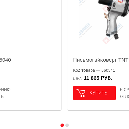
5040
Пневмогайковерт TNT 
Код товара — 560341
11 865 РУБ.
ЦЕНА
НЕНИЮ
К С
КУПИТЬ
ТЬ
ОТЛ