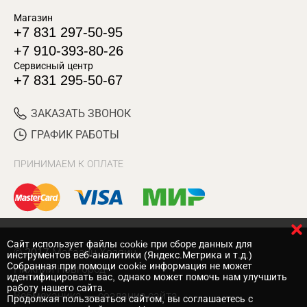
Магазин
+7 831 297-50-95
+7 910-393-80-26
Сервисный центр
+7 831 295-50-67
ЗАКАЗАТЬ ЗВОНОК
ГРАФИК РАБОТЫ
ПРИНИМАЕМ К ОПЛАТЕ
Cайт использует файлы cookie при сборе данных для
© 2017 Магазин Хозяин
инструментов веб-аналитики (Яндекс.Метрика и т.д.)
Собранная при помощи cookie информация не может
Нижний Новгород
идентифицировать вас, однако может помочь нам улучшить
работу нашего сайта.
Вебмеханика
— создание сайта
Продолжая пользоваться сайтом, вы соглашаетесь с