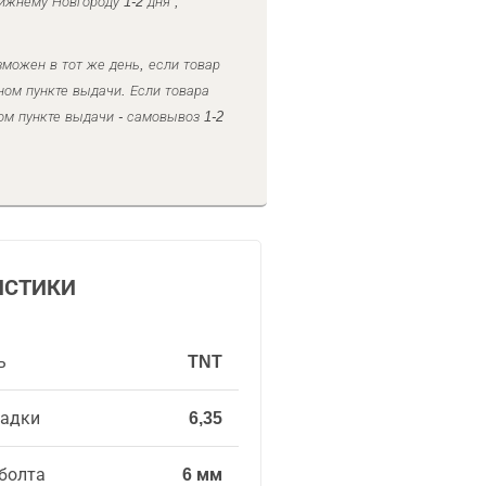
ижнему Новгороду 1-2 дня ,
можен в тот же день, если товар
ном пункте выдачи. Если товара
ом пункте выдачи - самовывоз 1-2
ИСТИКИ
ь
TNT
садки
6,35
 болта
6 мм