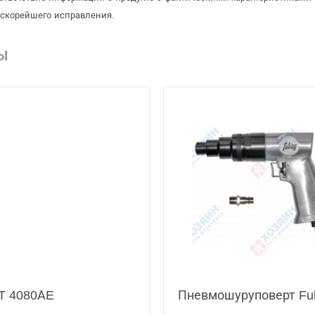
 скорейшего исправления.
Ы
T 4080АE
Пневмошуруповерт Fu