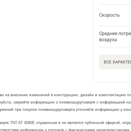
Скорость
Среднее потр
воздуха
ВСЕ ХАРАКТ
аво на внесение изменений в конструкцию, дизайн и комплектацию п
луйста, сверяйте информацию о пневмошуруповерте с информацией н
умений при покупке пневмошуруповерта уточняйте информацию у конс
ерте TNT AT 4080E справочная и не является публичной офертой, оп
ответствие информации о продукте с фактическими характеристиками 