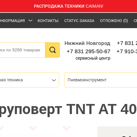
РАСПРОДАЖА ТЕХНИКИ CAIMAN!
НФОРМАЦИЯ
КОНТАКТЫ
СТАТУС ЗАКАЗА
ОТЛОЖЕНО
(0)
С
+7 831 
Нижний Новгород
+7 831 295-50-67
+7 910-
сервисный центр
ная техника
Пневмоинструмент
уповерт TNT AT 4