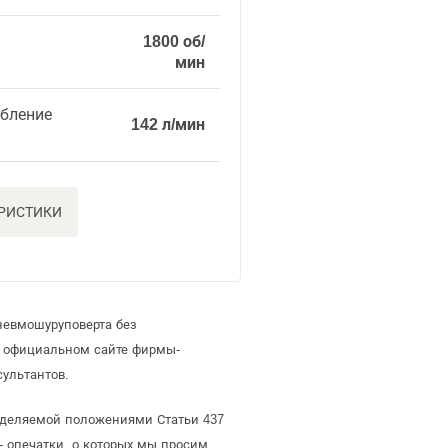
1800 об/
мин
ебление
142 л/мин
ЕРИСТИКИ
невмошуруповерта без
а официальном сайте фирмы-
ультантов.
ределяемой положениями Статьи 437
- опечатки, о которых мы просим