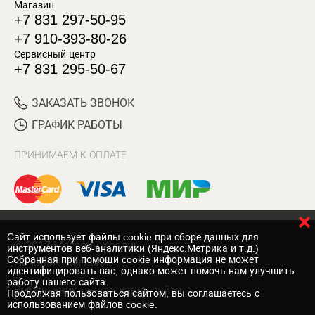
Магазин
+7 831 297-50-95
+7 910-393-80-26
Сервисный центр
+7 831 295-50-67
ЗАКАЗАТЬ ЗВОНОК
ГРАФИК РАБОТЫ
ПРИНИМАЕМ К ОПЛАТЕ
Cайт использует файлы cookie при сборе данных для
© 2017 Магазин Хозяин
инструментов веб-аналитики (Яндекс.Метрика и т.д.)
Собранная при помощи cookie информация не может
Нижний Новгород
идентифицировать вас, однако может помочь нам улучшить
работу нашего сайта.
Вебмеханика
— создание сайта
Продолжая пользоваться сайтом, вы соглашаетесь с
использованием файлов cookie.