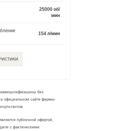
25000 об/
мин
ебление
154 л/мин
ЕРИСТИКИ
 пневмошлифмашины без
на официальном сайте фирмы-
нсультантов.
является публичной офертой,
дукте с фактическими