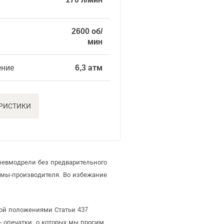
2600 об/
мин
ение
6,3 атм
ЕРИСТИКИ
невмодрели без предварительного
мы-производителя. Во избежание
мой положениями Статьи 437
- опечатки, о которых мы просим