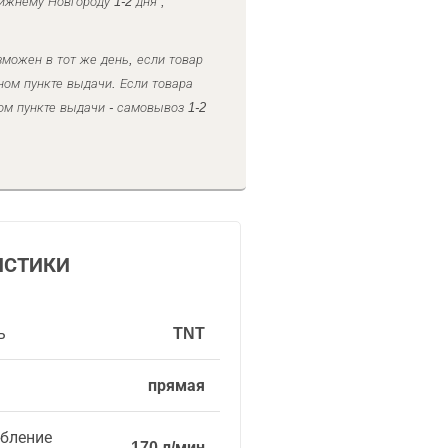
ижнему Новгороду 1-2 дня ,
можен в тот же день, если товар
ном пункте выдачи. Если товара
ом пункте выдачи - самовывоз 1-2
ИСТИКИ
ь
TNT
прямая
ебление
170 л/мин