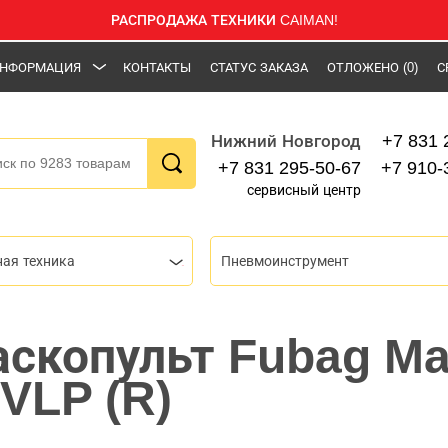
РАСПРОДАЖА ТЕХНИКИ CAIMAN!
НФОРМАЦИЯ
КОНТАКТЫ
СТАТУС ЗАКАЗА
ОТЛОЖЕНО
(0)
С
+7 831 
Нижний Новгород
+7 831 295-50-67
+7 910-
сервисный центр
ная техника
Пневмоинструмент
скопульт Fubag Ma
VLP (R)