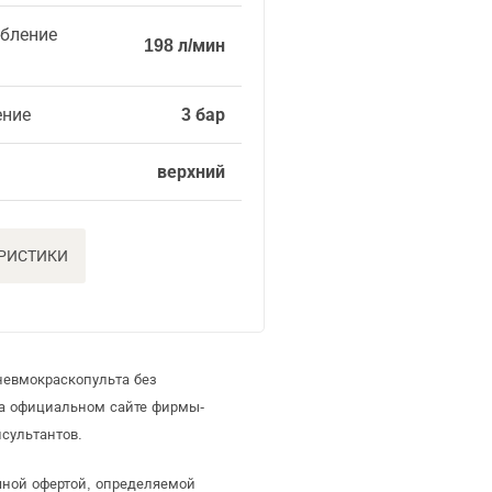
ебление
198 л/мин
ение
3 бар
верхний
ЕРИСТИКИ
невмокраскопульта без
на официальном сайте фирмы-
сультантов.
ичной офертой, определяемой