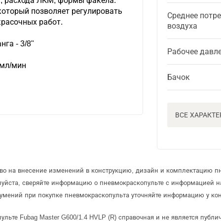
а, расхода ЛКМ, формы факела.
который позволяет регулировать
Среднее потр
красочных работ.
воздуха
га - 3/8"
Рабочее давл
 мл/мин
Бачок
ВСЕ ХАРАКТ
аво на внесение изменений в конструкцию, дизайн и комплектацию п
луйста, сверяйте информацию о пневмокраскопульте с информацией 
умений при покупке пневмокраскопульта уточняйте информацию у кон
льте Fubag Master G600/1.4 HVLP (R) справочная и не является публ