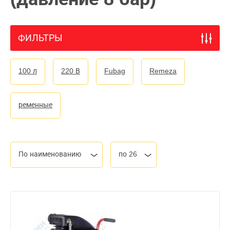
ФИЛЬТРЫ
100 л
220 В
Fubag
Remeza
ременные
По наименованию
по 26