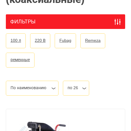
ФИЛЬТРЫ
100 л
220 В
Fubag
Remeza
ременные
По наименованию
по 26