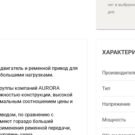
нет в выбранн
дня.
ХАРАКТЕР
двигатель и ременной привод для
Производител
 большими нагрузками.
группы компаний AURORA
Тип
ёжностью конструкции, высокой
имальным соотношением цены и
Напряжение
водом, по сравнению с
Мощность
имеют гораздо больший
 применения ременной передачи,
 уровень шума.