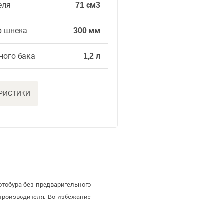
еля
71 см3
р шнека
300 мм
ного бака
1,2 л
ЕРИСТИКИ
тобура без предварительного
производителя. Во избежание