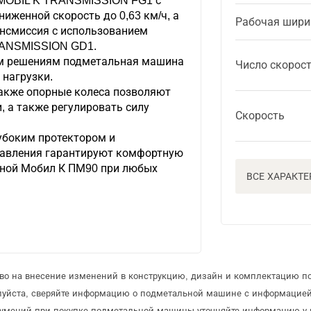
 MOBIL K TRANSMISSION FG1 с
иженной скорость до 0,63 км/ч, а
Рабочая шири
нсмиссия с использованием
RANSMISSION GD1.
им решениям подметальная машина
Число скорос
нагрузки.
также опорные колеса позволяют
, а также регулировать силу
Скорость
убоким протектором и
равления гарантируют комфортную
иной Мобил К ПМ90 при любых
ВСЕ ХАРАКТ
раво на внесение изменений в конструкцию, дизайн и комплектацию 
луйста, сверяйте информацию о подметальной машине с информацие
зумений при покупке подметальной машины уточняйте информацию у 