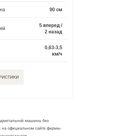
на
90 см
5 вперед /
тей
2 назад
0,63-3,5
км/ч
ЕРИСТИКИ
подметальной машины без
й на официальном сайте фирмы-
консультантов.