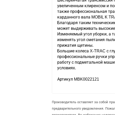
шестеренчатая трансмиссия
увеличенным клиренсом и пон
также профессиональная тра
карданного вала MOBIL K T
Благодаря таким техническ
может выдерживать высокие 
Изменяемый угол уборки, а 
изменять угол сметания пыли
прижатия щетины.
Большие колеса X-TRAC с гл
профессиональные ручки уп
работу с подметальной маш
условиях.
Артикул MBK0022121
Производитель оставляет за собой п
предварительного уведомления. Пожа
производителя. Во избежание недора