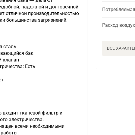
дывания бака — делают
удобной, надежной и долговечной.
Потребляема
ает отличной производительностью
рки большинства загрязнений.
Расход возду
я сталь
ВСЕ ХАРАКТ
ывающийся бак
й клапан
тричества: Есть
ет
 входит тканевой фильтр и
ого электричества.
снащен всеми необходимыми
 работы.