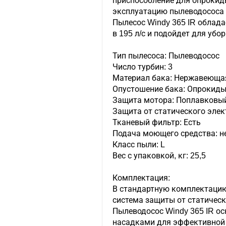
приспособление для опроки
эксплуатацию пылеводососа 
Пылесос Windy 365 IR облад
в 195 л/с и подойдет для убо
Тип пылесоса: Пылеводосос
Число турбин: 3
Материал бака: Нержавеюща
Опустошение бака: Опрокид
Защита мотора: Поплавковы
Защита от статического элек
Тканевый фильтр: Есть
Подача моющего средства: н
Класс пыли: L
Вес с упаковкой, кг: 25,5
Комплектация:
В стандартную комплектацию
система защиты от статическ
Пылеводосос Windy 365 IR о
насадками для эффективной