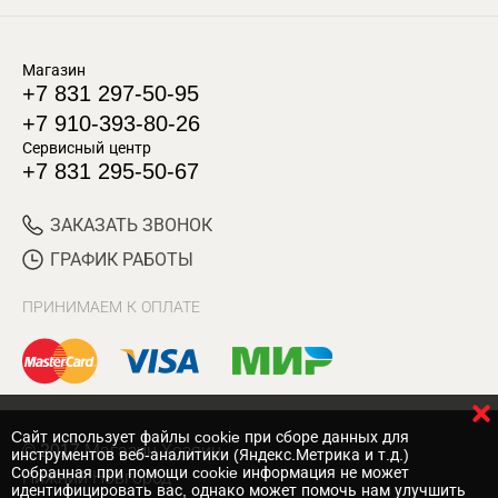
Магазин
+7 831 297-50-95
+7 910-393-80-26
Сервисный центр
+7 831 295-50-67
ЗАКАЗАТЬ ЗВОНОК
ГРАФИК РАБОТЫ
ПРИНИМАЕМ К ОПЛАТЕ
Cайт использует файлы cookie при сборе данных для
© 2017 Магазин Хозяин
инструментов веб-аналитики (Яндекс.Метрика и т.д.)
Собранная при помощи cookie информация не может
Нижний Новгород
идентифицировать вас, однако может помочь нам улучшить