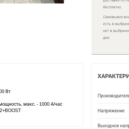
Доставка по Н
бесплатно.
Самовывоз воз
есть в выбран
нет в выбранн
дня.
ХАРАКТЕР
00 Вт
Производител
щность, макс. - 1000 А/час
 12+BOOST
Напряжение
Выходное нап