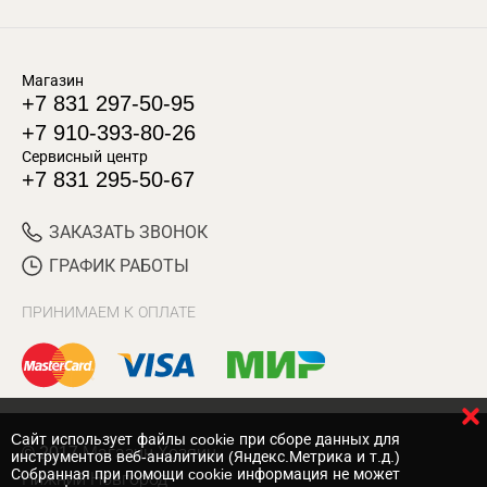
Магазин
+7 831 297-50-95
+7 910-393-80-26
Сервисный центр
+7 831 295-50-67
ЗАКАЗАТЬ ЗВОНОК
ГРАФИК РАБОТЫ
ПРИНИМАЕМ К ОПЛАТЕ
Cайт использует файлы cookie при сборе данных для
© 2017 Магазин Хозяин
инструментов веб-аналитики (Яндекс.Метрика и т.д.)
Собранная при помощи cookie информация не может
Нижний Новгород