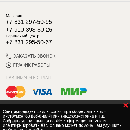
Магазин
+7 831 297-50-95
+7 910-393-80-26
Сервисный центр
+7 831 295-50-67
ЗАКАЗАТЬ ЗВОНОК
ГРАФИК РАБОТЫ
ПРИНИМАЕМ К ОПЛАТЕ
Cайт использует файлы cookie при сборе данных для
© 2017 Магазин Хозяин
инструментов веб-аналитики (Яндекс.Метрика и т.д.)
Собранная при помощи cookie информация не может
Нижний Новгород
идентифицировать вас, однако может помочь нам улучшить