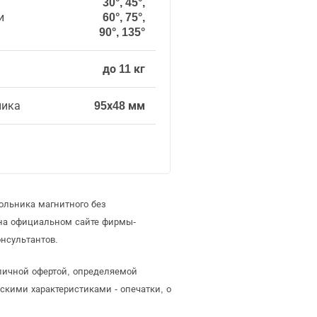
30°, 45°,
и
60°, 75°,
90°, 135°
до 11 кг
ника
95х48 мм
ольника магнитного без
 на официальном сайте фирмы-
нсультантов.
бличной офертой, определяемой
скими характеристиками - опечатки, о