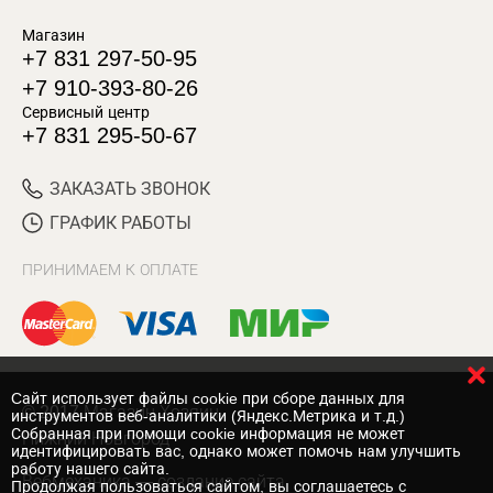
Магазин
+7 831 297-50-95
+7 910-393-80-26
Сервисный центр
+7 831 295-50-67
ЗАКАЗАТЬ ЗВОНОК
ГРАФИК РАБОТЫ
ПРИНИМАЕМ К ОПЛАТЕ
Cайт использует файлы cookie при сборе данных для
© 2017 Магазин Хозяин
инструментов веб-аналитики (Яндекс.Метрика и т.д.)
Собранная при помощи cookie информация не может
Нижний Новгород
идентифицировать вас, однако может помочь нам улучшить
работу нашего сайта.
Вебмеханика
— создание сайта
Продолжая пользоваться сайтом, вы соглашаетесь с