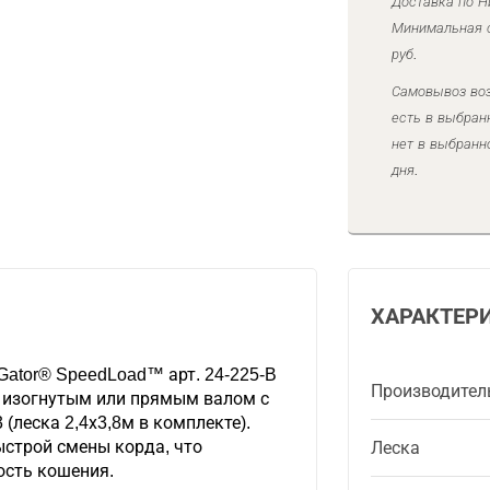
Доставка по Н
Минимальная с
руб.
Самовывоз воз
есть в выбран
нет в выбранн
дня.
ХАРАКТЕР
Gator® SpeedLoad™ арт. 24-225-B
Производител
 изогнутым или прямым валом с
(леска 2,4х3,8м в комплекте).
строй смены корда, что
Леска
ость кошения.