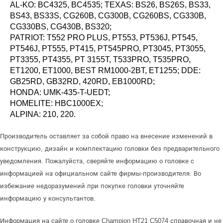
AL-KO: BC4325, BC4535; TEXAS: BS26, BS26S, BS33,
BS43, BS33S, CG260B, CG300B, CG260BS, CG330B,
CG330BS, CG430B, BS320;
PATRIOT: T552 PRO PLUS, PT553, PT536J, PT545,
PT546J, PT555, PT415, PT545PRO, PT3045, PT3055,
PT3355, PT4355, PT 3155T, T533PRO, T535PRO,
ET1200, ET1000, BEST RM1000-2BT, ET1255; DDE:
GB25RD, GB32RD, 420RD, EB1000RD;
HONDA: UMK-435-T-UEDT;
HOMELITE: HBC1000EX;
ALPINA: 210, 220.
Производитель оставляет за собой право на внесение изменений в
конструкцию, дизайн и комплектацию головки без предварительного
уведомления. Пожалуйста, сверяйте информацию о головке с
информацией на официальном сайте фирмы-производителя. Во
избежание недоразумений при покупке головки уточняйте
информацию у консультантов.
Информация на сайте о головке Champion HT21 C5074 справочная и не