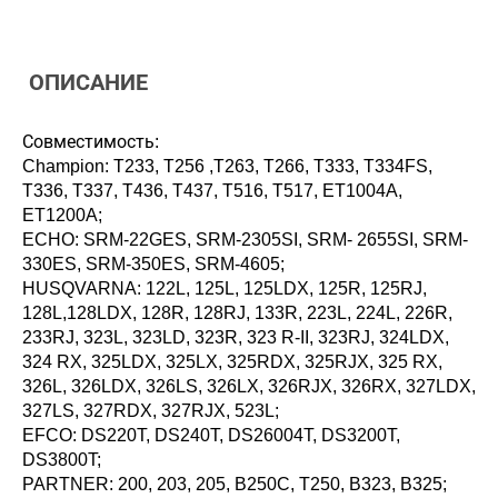
ОПИСАНИЕ
Совместимость:
Champion: Т233, Т256 ,Т263, Т266, Т333, Т334FS,
Т336, Т337, Т436, Т437, Т516, Т517, ET1004A,
ET1200A;
ECHO: SRM-22GES, SRM-2305SI, SRM- 2655SI, SRM-
330ES, SRM-350ES, SRM-4605;
HUSQVARNA: 122L, 125L, 125LDX, 125R, 125RJ,
128L,128LDX, 128R, 128RJ, 133R, 223L, 224L, 226R,
233RJ, 323L, 323LD, 323R, 323 R-II, 323RJ, 324LDX,
324 RX, 325LDX, 325LX, 325RDX, 325RJX, 325 RX,
326L, 326LDX, 326LS, 326LX, 326RJX, 326RX, 327LDX,
327LS, 327RDX, 327RJX, 523L;
EFCO: DS220T, DS240T, DS26004T, DS3200T,
DS3800T;
PARTNER: 200, 203, 205, B250C, T250, B323, B325;