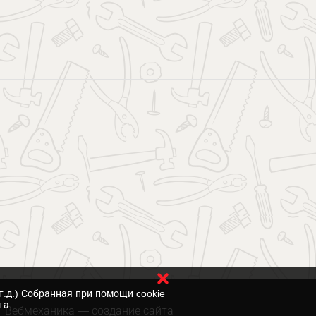
т.д.) Собранная при помощи cookie
та.
Вебмеханика
— создание сайта