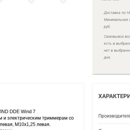
Доставка по Н
Минимальная с
руб.
Самовывоз воз
есть в выбран
нет в выбранн
дня.
ХАРАКТЕР
WIND DDE Wind 7
Производител
м и электрическим триммерам со
левая, М10х1,25 левая.