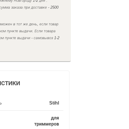
ижнему Новгороду 1-2 дня .
умма заказа при доставке - 2500
можен в тот же день, если товар
ном пункте выдачи. Если товара
ом пункте выдачи - самовывоз 1-2
ИСТИКИ
ь
Stihl
для
триммеров