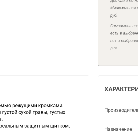
Доставка по Н
Минимальная с
руб.
Самовывоз воз
есть в выбран
нет в выбранн
дня.
ХАРАКТЕР
семью режущими кромками.
Производител
густой сухой травы, густых
а.
версальным защитным щитком.
Назначение