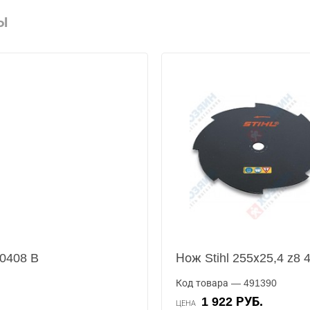
Ы
40408 B
Нож Stihl 255х25,4 z8
Код товара — 491390
1 922 РУБ.
ЦЕНА