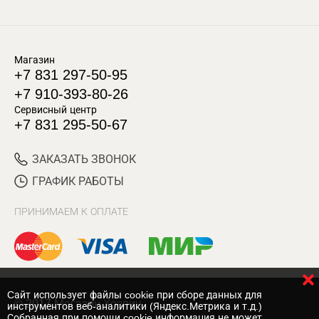
Магазин
+7 831 297-50-95
+7 910-393-80-26
Сервисный центр
+7 831 295-50-67
ЗАКАЗАТЬ ЗВОНОК
ГРАФИК РАБОТЫ
ПРИНИМАЕМ К ОПЛАТЕ
Cайт использует файлы cookie при сборе данных для
© 2017 Магазин Хозяин
инструментов веб-аналитики (Яндекс.Метрика и т.д.)
Собранная при помощи cookie информация не может