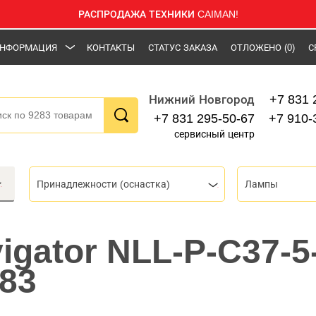
РАСПРОДАЖА ТЕХНИКИ CAIMAN!
НФОРМАЦИЯ
КОНТАКТЫ
СТАТУС ЗАКАЗА
ОТЛОЖЕНО
(0)
С
+7 831 
Нижний Новгород
+7 831 295-50-67
+7 910-
сервисный центр
Принадлежности (оснастка)
Лампы
igator NLL-P-C37-5
483