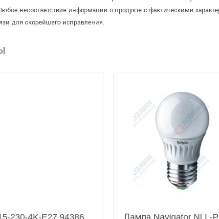
Любое несоответствие информации о продукте с фактическими характе
язи для скорейшего исправления.
Ы
15-230-4K-E27 94386
Лампа Navigator NLL-P