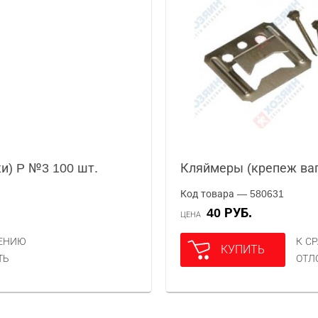
и) P №3 100 шт.
Кляймеры (крепеж ваг
Код товара — 580631
40 РУБ.
ЦЕНА
НЕНИЮ
К С
КУПИТЬ
ТЬ
ОТЛ