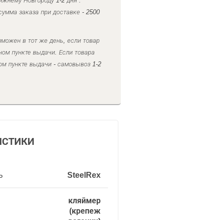
ижнему Новгороду 1-2 дня .
умма заказа при доставке - 2500
можен в тот же день, если товар
ном пункте выдачи. Если товара
ом пункте выдачи - самовывоз 1-2
ИСТИКИ
ь
SteelRex
кляймер
(крепеж