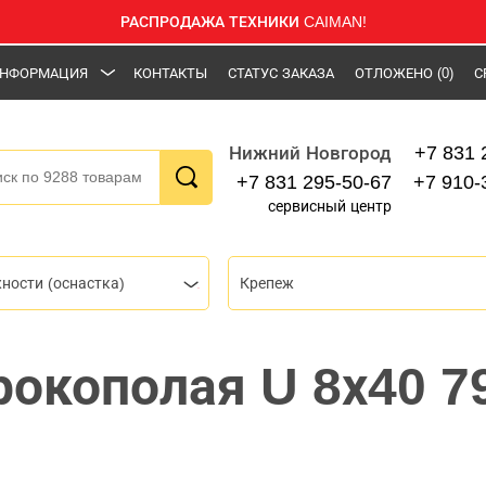
РАСПРОДАЖА ТЕХНИКИ CAIMAN!
НФОРМАЦИЯ
КОНТАКТЫ
СТАТУС ЗАКАЗА
ОТЛОЖЕНО
(0)
С
+7 831 
Нижний Новгород
+7 831 295-50-67
+7 910-
сервисный центр
ности (оснастка)
Крепеж
окополая U 8х40 7