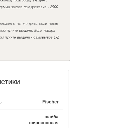
ижнему Новгороду 1-2 дня .
умма заказа при доставке - 2500
можен в тот же день, если товар
ном пункте выдачи. Если товара
ом пункте выдачи - самовывоз 1-2
ИСТИКИ
ь
Fischer
шайба
широкополая