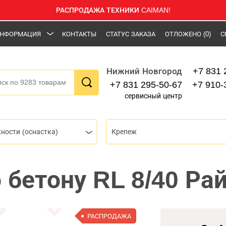
РАСПРОДАЖА ТЕХНИКИ CAIMAN!
НФОРМАЦИЯ
КОНТАКТЫ
СТАТУС ЗАКАЗА
ОТЛОЖЕНО
(0)
С
+7 831 
Нижний Новгород
+7 831 295-50-67
+7 910-
сервисный центр
ности (оснастка)
Крепеж
 бетону RL 8/40 Ра
РАСПРОДАЖА