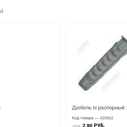
Ы
5
Дюбель N распорный 
Код товара — 420562
2.90 РУБ.
ЦЕНА