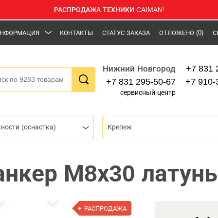
РАСПРОДАЖА ТЕХНИКИ CAIMAN!
НФОРМАЦИЯ
КОНТАКТЫ
СТАТУС ЗАКАЗА
ОТЛОЖЕНО
(0)
С
+7 831 
Нижний Новгород
+7 831 295-50-67
+7 910-
сервисный центр
ности (оснастка)
Крепеж
анкер М8х30 латунь
РАСПРОДАЖА