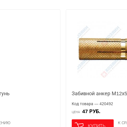
тунь
Забивной анкер М12х5
Код товара — 420492
47 РУБ.
ЦЕНА
НЕНИЮ
К С
КУПИТЬ