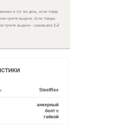
можен в тот же день, если товар
ном пункте выдачи. Если товара
ом пункте выдачи - самовывоз 1-2
ИСТИКИ
ь
SteelRex
анкерный
болт с
гайкой