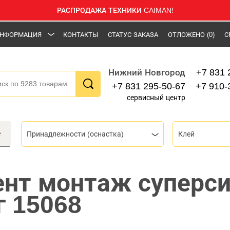
РАСПРОДАЖА ТЕХНИКИ CAIMAN!
НФОРМАЦИЯ
КОНТАКТЫ
СТАТУС ЗАКАЗА
ОТЛОЖЕНО
(0)
С
+7 831 
Нижний Новгород
+7 831 295-50-67
+7 910-
сервисный центр
Принадлежности (оснастка)
Клей
нт монтаж суперс
г 15068