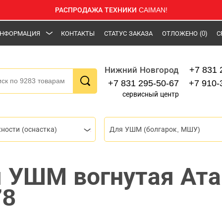
РАСПРОДАЖА ТЕХНИКИ CAIMAN!
НФОРМАЦИЯ
КОНТАКТЫ
СТАТУС ЗАКАЗА
ОТЛОЖЕНО
(0)
С
+7 831 
Нижний Новгород
+7 831 295-50-67
+7 910-
сервисный центр
ности (оснастка)
Для УШМ (болгарок, МШУ)
 УШМ вогнутая Ат
78