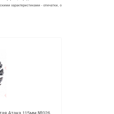
скими характеристиками - опечатки, о
тая Атака 115мм №026