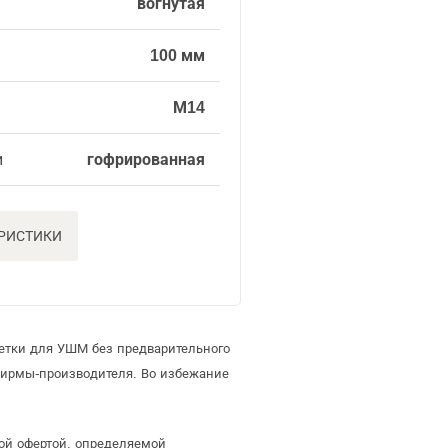
вогнутая
100 мм
М14
и
гофрированная
ЕРИСТИКИ
етки для УШМ без предварительного
фирмы-производителя. Во избежание
ой офертой, определяемой