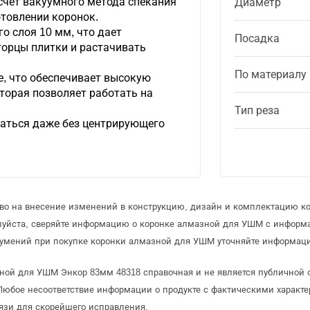
 счет вакуумного метода спекания
Диаметр
отовлении коронок.
о слоя 10 мм, что дает
Посадка
орцы плитки и растачивать
По материалу
е, что обеспечивает высокую
торая позволяет работать на
Тип реза
аться даже без центрирующего
аво на внесение изменений в конструкцию, дизайн и комплектацию 
луйста, сверяйте информацию о коронке алмазной для УШМ с информ
зумений при покупке коронки алмазной для УШМ уточняйте информаци
зной для УШМ Энкор 83мм 48318 справочная и не является публичной
Любое несоответствие информации о продукте с фактическими характе
язи для скорейшего исправления.