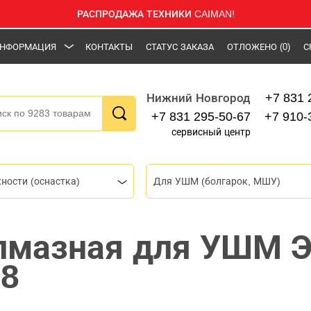
РАСПРОДАЖА ТЕХНИКИ CAIMAN!
НФОРМАЦИЯ
КОНТАКТЫ
СТАТУС ЗАКАЗА
ОТЛОЖЕНО
(0)
С
+7 831 
Нижний Новгород
+7 831 295-50-67
+7 910-
сервисный центр
ности (оснастка)
Для УШМ (болгарок, МШУ)
лмазная для УШМ 
18