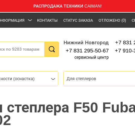
РАСПРОДАЖА ТЕХНИКИ CAIMAN!
НФОРМАЦИЯ
КОНТАКТЫ
СТАТУС ЗАКАЗА
ОТЛОЖЕНО
(0)
С
+7 831 
Нижний Новгород
+7 831 295-50-67
+7 910-
сервисный центр
ности (оснастка)
Для степлеров
я степлера F50 Fub
02