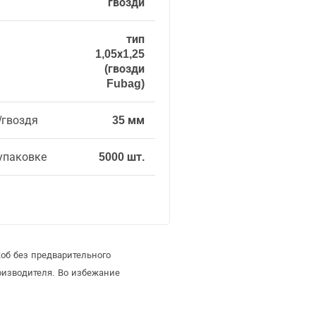
гвозди
тип
1,05х1,25
(гвозди
Fubag)
/гвоздя
35 мм
упаковке
5000 шт.
об без предварительного
оизводителя. Во избежание