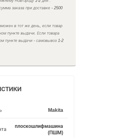
ижнему Новгороду 1-2 дня .
умма заказа при доставке - 2500
можен в тот же день, если товар
ном пункте выдачи. Если товара
ом пункте выдачи - самовывоз 1-2
ИСТИКИ
ь
Makita
плоскошлифмашина
нта
(ПШМ)