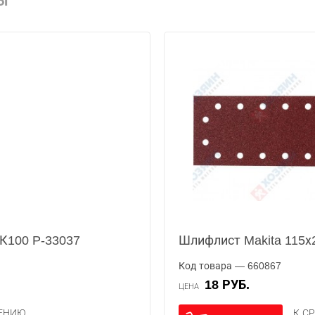
Ы
 К100 P-33037
Шлифлист Makita 115х
Код товара — 660867
18 РУБ.
ЦЕНА
НЕНИЮ
К С