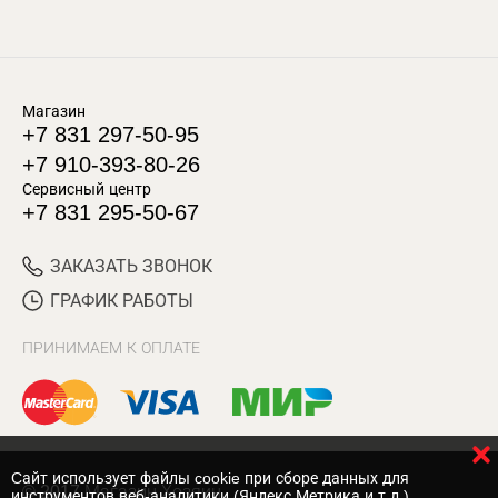
Магазин
+7 831 297-50-95
+7 910-393-80-26
Сервисный центр
+7 831 295-50-67
ЗАКАЗАТЬ ЗВОНОК
ГРАФИК РАБОТЫ
ПРИНИМАЕМ К ОПЛАТЕ
Cайт использует файлы cookie при сборе данных для
© 2017 Магазин Хозяин
инструментов веб-аналитики (Яндекс.Метрика и т.д.)