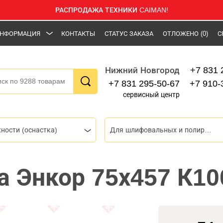
РАСПРОДАЖА ТЕХНИКИ CAIMAN!
НФОРМАЦИЯ
КОНТАКТЫ
СТАТУС ЗАКАЗА
ОТЛОЖЕНО
(0)
С
+7 831 
Нижний Новгород
+7 831 295-50-67
+7 910-
сервисный центр
ности (оснастка)
Для шлифовальных и полировальных машин
 Энкор 75х457 К10