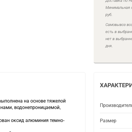
Доставка по Н
Минимальная с
руб.
Самовывоз воз
есть в выбран
нет в выбранн
дня.
ХАРАКТЕР
ыполнена на основе тяжелой
Производител
кнами, водонепроницаемой,
зован оксид алюминия темно-
Размер