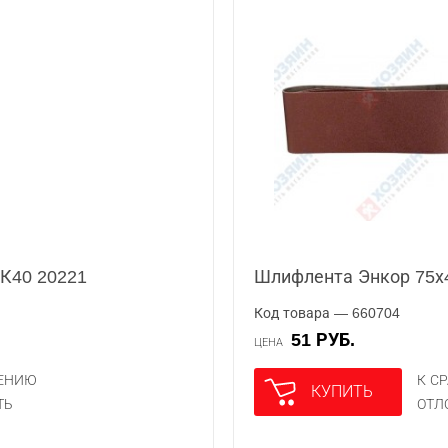
К40 20221
Шлифлента Энкор 75х
Код товара — 660704
51 РУБ.
ЦЕНА
НЕНИЮ
К С
КУПИТЬ
ТЬ
ОТЛ